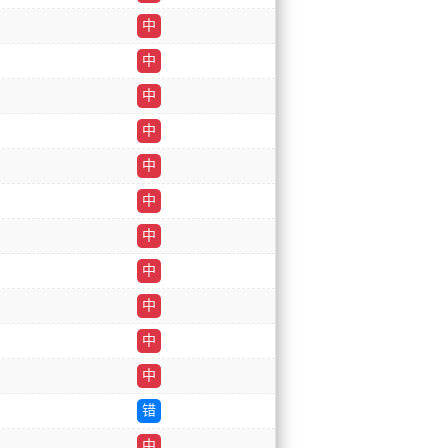
中
中
中
中
中
中
中
中
中
中
中
错
中