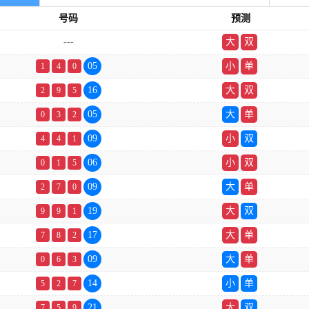
号码
预测
---
大
双
05
小
单
1
4
0
16
大
双
2
9
5
05
大
单
0
3
2
09
小
双
4
4
1
06
小
双
0
1
5
09
大
单
2
7
0
19
大
双
9
9
1
17
大
单
7
8
2
09
大
单
0
6
3
14
小
单
5
2
7
21
大
双
7
5
9