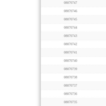
08070747
08070746
08070745
08070744
08070743
08070742
08070741
08070740
08070739
08070738
08070737
08070736
08070735