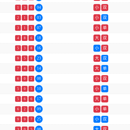
04
小
双
1
3
0
03
小
双
2
1
0
07
小
单
3
1
3
18
大
双
4
8
6
16
小
双
5
3
8
23
大
双
9
5
9
14
大
单
7
4
3
08
小
双
6
0
2
10
小
单
5
0
5
17
大
单
5
6
6
09
小
单
6
2
1
25
小
双
9
9
7
08
大
双
3
0
5