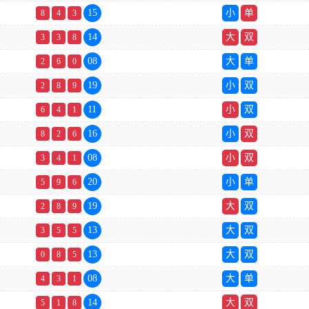
15
小
单
8
4
3
14
大
双
3
3
8
08
大
单
2
6
0
19
小
双
2
8
9
11
小
双
6
4
1
16
小
双
8
2
6
08
小
双
3
4
1
20
小
单
5
9
6
19
大
双
2
8
9
13
大
双
3
5
5
13
大
双
0
8
5
08
大
单
4
3
1
14
大
双
5
1
8