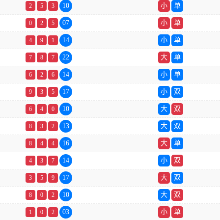
10
小
单
2
5
3
07
小
单
0
2
5
14
小
单
4
9
1
22
大
单
7
8
7
14
小
单
6
2
6
17
小
双
9
3
5
10
大
双
6
4
0
13
大
双
8
3
2
16
大
单
8
4
4
14
小
双
4
3
7
17
大
双
3
5
9
10
大
双
8
0
2
03
小
单
1
0
2