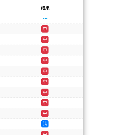
结果
---
中
中
中
中
中
中
中
中
中
错
中