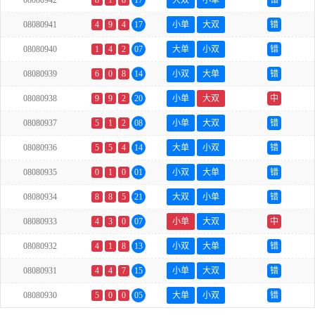
08080942
8
1
8
17
大双
小单
错
08080941
4
9
4
17
小单
大双
错
08080940
1
4
2
07
大单
小双
错
08080939
6
0
8
14
小双
大单
错
08080938
9
9
2
20
小单
大双
中
08080937
5
1
2
08
小单
大双
错
08080936
5
5
4
14
大单
小双
错
08080935
0
1
0
01
小双
大单
错
08080934
8
8
5
21
大双
小单
错
08080933
4
3
0
07
小单
大双
中
08080932
4
1
8
13
小双
大单
错
08080931
4
4
7
15
小单
大双
错
08080930
5
0
0
05
大单
小双
错