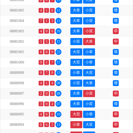
08081006
8
0
7
15
小单
大双
错
08081005
4
1
6
11
大单
小双
错
08081004
7
1
5
13
大单
小双
错
08081003
4
0
6
10
大单
小双
中
08081002
5
5
5
15
小双
大单
中
08081001
6
8
9
23
大双
小单
错
08081000
9
1
7
17
大双
小单
错
08080999
0
7
8
15
小单
大双
错
08080998
4
1
4
09
小双
大单
错
08080997
2
0
6
08
大单
小双
中
08080996
3
0
4
07
大单
小双
错
08080995
4
6
6
16
大双
小单
中
08080994
0
6
5
11
小单
大双
中