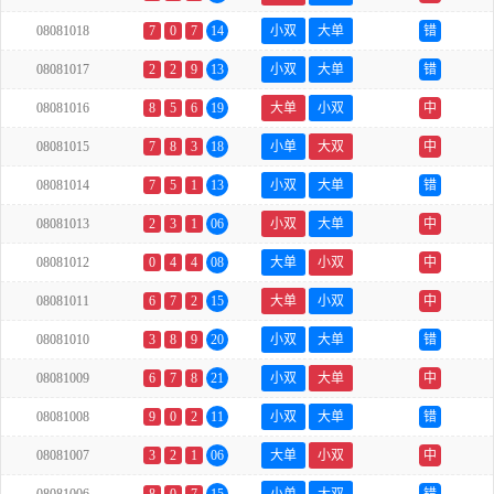
08081018
7
0
7
14
小双
大单
错
08081017
2
2
9
13
小双
大单
错
08081016
8
5
6
19
大单
小双
中
08081015
7
8
3
18
小单
大双
中
08081014
7
5
1
13
小双
大单
错
08081013
2
3
1
06
小双
大单
中
08081012
0
4
4
08
大单
小双
中
08081011
6
7
2
15
大单
小双
中
08081010
3
8
9
20
小双
大单
错
08081009
6
7
8
21
小双
大单
中
08081008
9
0
2
11
小双
大单
错
08081007
3
2
1
06
大单
小双
中