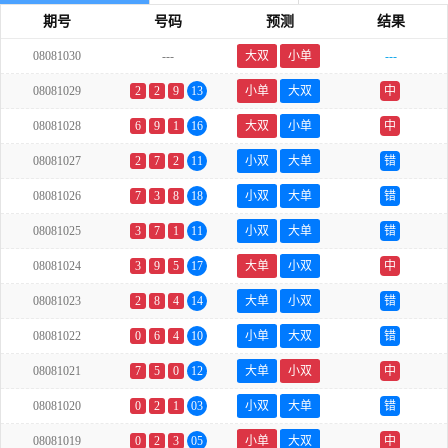
期号
号码
预测
结果
08081030
---
大双
小单
---
08081029
2
2
9
13
小单
大双
中
08081028
6
9
1
16
大双
小单
中
08081027
2
7
2
11
小双
大单
错
08081026
7
3
8
18
小双
大单
错
08081025
3
7
1
11
小双
大单
错
08081024
3
9
5
17
大单
小双
中
08081023
2
8
4
14
大单
小双
错
08081022
0
6
4
10
小单
大双
错
08081021
7
5
0
12
大单
小双
中
08081020
0
2
1
03
小双
大单
错
08081019
0
2
3
05
小单
大双
中