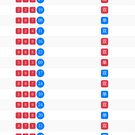
10
双
2
2
6
08
单
1
0
7
11
双
5
2
4
16
双
7
0
9
22
双
6
8
8
09
单
5
1
3
17
双
1
9
7
24
双
8
9
7
10
单
1
9
0
24
双
9
6
9
20
单
7
5
8
12
双
4
7
1