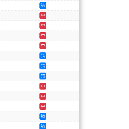
错
中
中
中
中
错
错
错
中
中
中
错
错