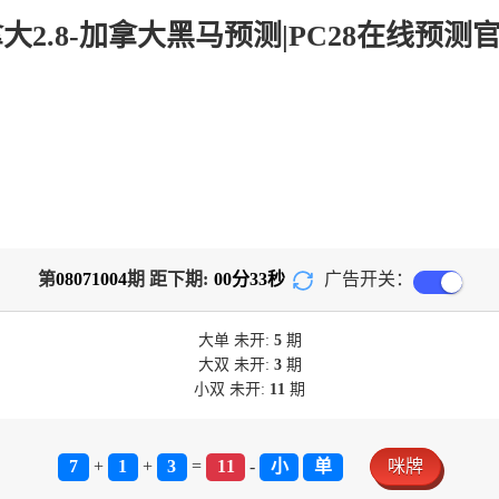
第
08071004
期 距下期:
00
分
33
秒
广告开关：
大单
未开:
5
期
大双
未开:
3
期
小双
未开:
11
期
7
+
1
+
3
=
11
-
小
单
咪牌