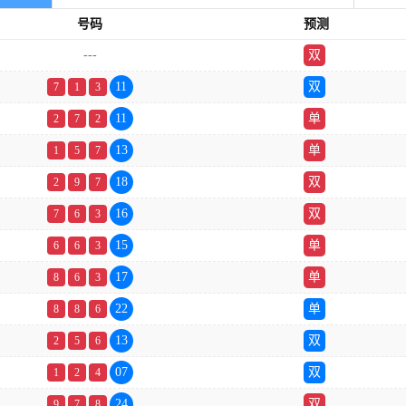
号码
预测
---
双
11
双
7
1
3
11
单
2
7
2
13
单
1
5
7
18
双
2
9
7
16
双
7
6
3
15
单
6
6
3
17
单
8
6
3
22
单
8
8
6
13
双
2
5
6
07
双
1
2
4
24
双
9
7
8