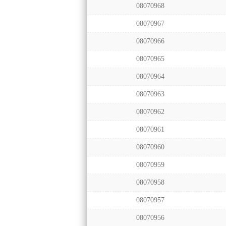
08070968
08070967
08070966
08070965
08070964
08070963
08070962
08070961
08070960
08070959
08070958
08070957
08070956