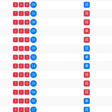
09
双
9
0
0
16
双
7
2
7
08
双
1
7
0
09
单
2
0
7
18
双
5
7
6
09
双
8
0
1
10
单
5
4
1
14
单
3
8
3
20
双
7
9
4
16
双
5
2
9
04
双
2
1
1
06
单
5
1
0
17
双
9
3
5