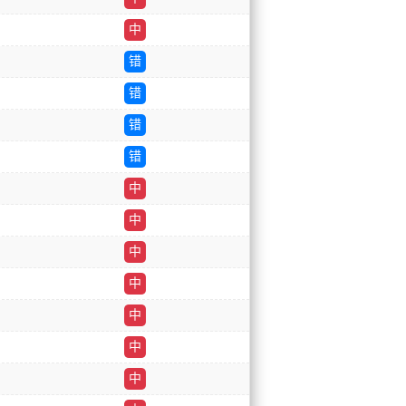
中
错
错
错
错
中
中
中
中
中
中
中