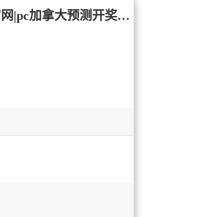
易记网址:28yc.com-加拿大2.8-加拿大黑马预测|PC28在线预测官网|pc加拿大预测开奖_极致火热优质的免费预测