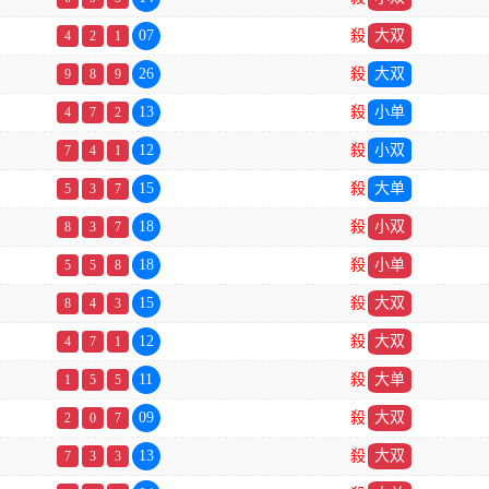
07
殺
大双
4
2
1
26
殺
大双
9
8
9
13
殺
小单
4
7
2
12
殺
小双
7
4
1
15
殺
大单
5
3
7
18
殺
小双
8
3
7
18
殺
小单
5
5
8
15
殺
大双
8
4
3
12
殺
大双
4
7
1
11
殺
大单
1
5
5
09
殺
大双
2
0
7
13
殺
大双
7
3
3