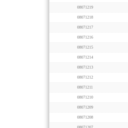
08071219
08071218
08071217
08071216
08071215
08071214
08071213
08071212
08071211
08071210
08071209
08071208
08071207