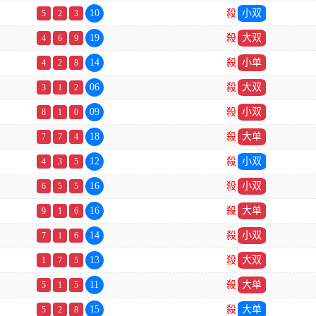
10
殺
小双
5
2
3
19
殺
大双
4
6
9
14
殺
小单
4
2
8
06
殺
大双
3
1
2
09
殺
小双
8
1
0
18
殺
大单
7
7
4
12
殺
小双
4
3
5
16
殺
小双
6
5
5
16
殺
大单
9
1
6
14
殺
小双
7
1
6
13
殺
大双
1
7
5
11
殺
大单
5
1
5
15
殺
大单
5
2
8