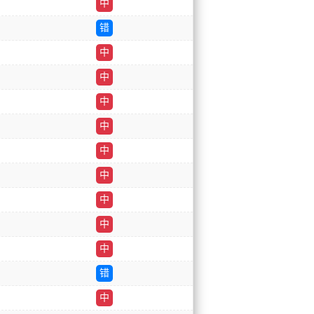
中
错
中
中
中
中
中
中
中
中
中
错
中