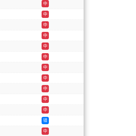
中
中
中
中
中
中
中
中
中
中
中
错
中