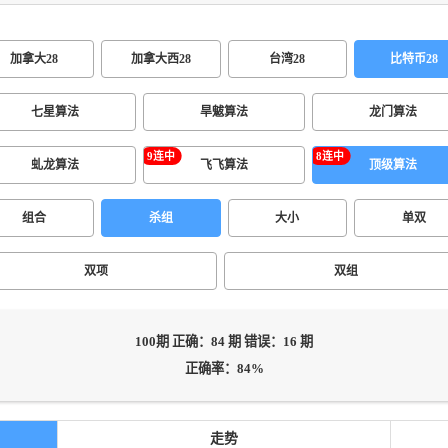
加拿大28
加拿大西28
台湾28
比特币28
七星算法
旱魃算法
龙门算法
虬龙算法
飞飞算法
顶级算法
组合
杀组
大小
单双
双项
双组
100期 正确：84 期 错误：16 期
正确率：84%
走势