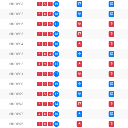
08100988
7
5
7
19
双
错
08100987
6
6
6
18
单
错
08100986
3
2
6
11
单
中
08100985
8
7
3
18
双
中
08100984
6
3
7
16
大
中
08100983
6
6
4
16
小
错
08100982
1
9
5
15
大
中
08100981
0
2
5
07
单
中
08100980
9
2
8
19
小
错
08100979
3
5
4
12
单
错
08100978
5
7
2
14
双
中
08100977
4
6
0
10
大
错
08100976
7
8
3
18
大
中