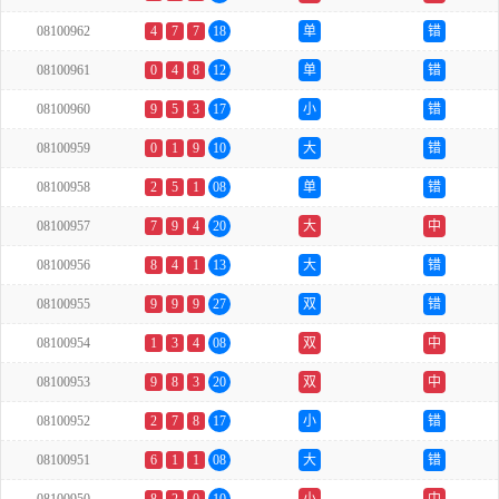
08100962
4
7
7
18
单
错
08100961
0
4
8
12
单
错
08100960
9
5
3
17
小
错
08100959
0
1
9
10
大
错
08100958
2
5
1
08
单
错
08100957
7
9
4
20
大
中
08100956
8
4
1
13
大
错
08100955
9
9
9
27
双
错
08100954
1
3
4
08
双
中
08100953
9
8
3
20
双
中
08100952
2
7
8
17
小
错
08100951
6
1
1
08
大
错