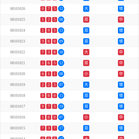
08101026
0
7
5
12
大
错
08101025
1
2
5
08
双
中
08101024
1
9
5
15
双
错
08101023
3
6
0
09
双
错
08101022
7
3
8
18
大
中
08101021
1
6
5
12
双
中
08101020
6
1
1
08
小
中
08101019
2
2
3
07
大
错
08101018
9
6
0
15
双
错
08101017
9
7
3
19
双
错
08101016
1
6
0
07
小
中
08101015
7
3
7
17
双
错