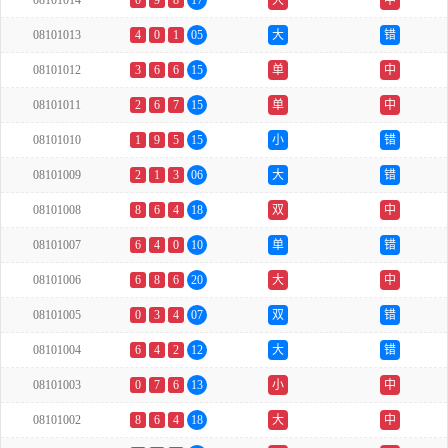
08101014
0
9
8
17
大
中
08101013
4
0
1
05
大
错
08101012
3
6
6
15
单
中
08101011
2
6
7
15
单
中
08101010
1
9
5
15
小
错
08101009
2
1
3
06
大
错
08101008
8
6
4
18
双
中
08101007
6
4
0
10
单
错
08101006
6
8
6
20
大
中
08101005
0
3
4
07
双
错
08101004
6
4
2
12
大
错
08101003
0
7
6
13
小
中
08101002
8
6
4
18
大
中