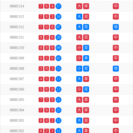
08081314
7
6
4
17
大
单
中
08081313
7
0
3
10
大
双
中
08081312
7
0
0
07
大
双
错
08081311
9
2
9
20
大
双
中
08081310
0
0
9
09
小
双
中
08081309
0
2
0
02
小
单
中
08081308
3
9
3
15
小
双
错
08081307
4
5
2
11
大
单
中
08081306
5
0
8
13
小
双
中
08081305
7
5
9
21
大
单
中
08081304
7
9
9
25
大
单
中
08081303
6
4
2
12
大
双
中
08081302
8
2
1
11
大
单
中