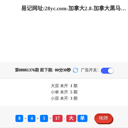
易记网址:28yc.com-加拿大2.8-加拿大黑马预测|PC28在线预测官网|pc加拿大预测开奖_极致火热优质的免费预测
第
08081376
期 距下期:
00
分
30
秒
广告开关：
大双
未开:
1
期
小单
未开:
5
期
小双
未开:
3
期
8
4
5
17
大
单
咪牌
+
+
=
-