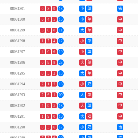
08081301
6
3
9
18
小
单
错
08081300
6
4
5
15
小
单
中
08081299
3
0
8
11
大
单
中
08081298
1
7
4
12
小
单
中
08081297
4
0
6
10
小
单
中
08081296
6
9
8
23
大
单
中
08081295
8
3
2
13
大
单
中
08081294
7
1
5
13
小
双
中
08081293
2
6
1
09
大
单
中
08081292
4
9
5
18
大
单
中
08081291
1
9
0
10
大
双
中
08081290
8
3
6
17
小
双
错