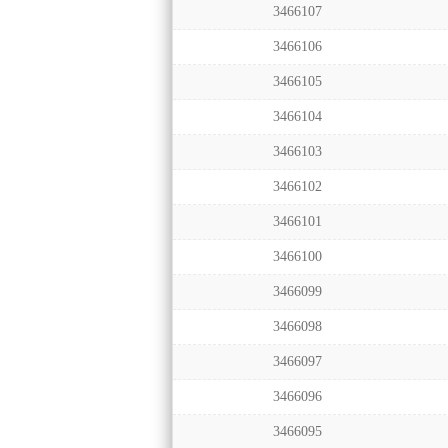
3466107
3466106
3466105
3466104
3466103
3466102
3466101
3466100
3466099
3466098
3466097
3466096
3466095