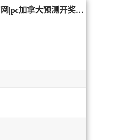
易记网址:28yc.com-加拿大2.8-加拿大黑马预测|PC28在线预测官网|pc加拿大预测开奖_极致火热优质的免费预测