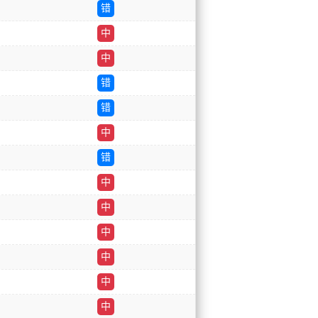
错
中
中
错
错
中
错
中
中
中
中
中
中