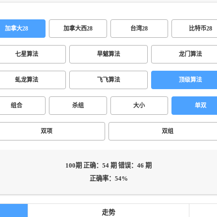
加拿大28
加拿大西28
台湾28
比特币28
七星算法
旱魃算法
龙门算法
虬龙算法
飞飞算法
顶级算法
组合
杀组
大小
单双
双项
双组
100期 正确：54 期 错误：46 期
正确率：54%
走势