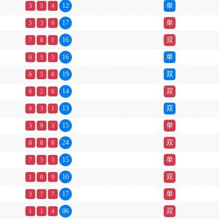
12
单
3
5
4
17
单
5
3
9
16
双
7
8
1
16
单
6
5
5
19
双
6
5
8
14
双
6
2
6
13
双
9
3
1
15
单
3
9
3
24
双
8
8
8
15
单
7
5
3
10
双
1
0
9
17
单
3
7
7
06
双
1
1
4