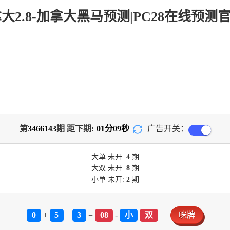
第
3466143
期 距下期:
01
分
09
秒
广告开关：
大单
未开:
4
期
大双
未开:
8
期
小单
未开:
2
期
0
+
5
+
3
=
08
-
小
双
咪牌