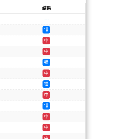
结果
---
错
中
中
错
中
错
中
错
中
中
中