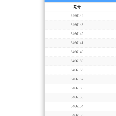
期号
3466144
3466143
3466142
3466141
3466140
3466139
3466138
3466137
3466136
3466135
3466134
3466133