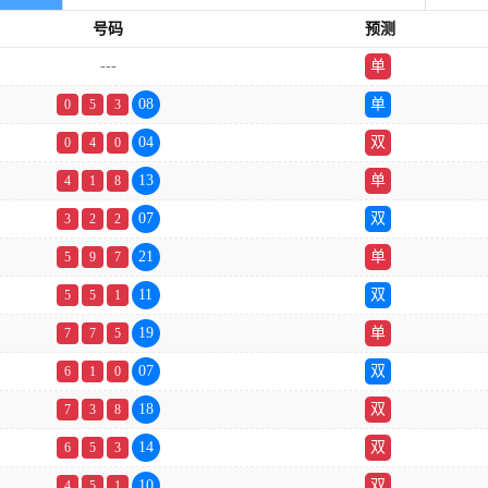
号码
预测
---
单
08
单
0
5
3
04
双
0
4
0
13
单
4
1
8
07
双
3
2
2
21
单
5
9
7
11
双
5
5
1
19
单
7
7
5
07
双
6
1
0
18
双
7
3
8
14
双
6
5
3
10
双
4
5
1