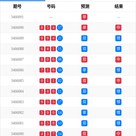
期号
号码
预测
结果
3466091
---
单
---
3466090
8
5
4
17
单
中
3466089
8
9
4
21
双
错
3466088
6
4
1
11
双
错
3466087
0
0
6
06
双
中
3466086
7
1
8
16
单
错
3466085
0
1
1
02
双
中
3466084
7
4
0
11
双
错
3466083
9
3
5
17
双
错
3466082
5
9
0
14
单
错
3466081
0
5
8
13
双
错
3466080
4
3
7
14
双
中