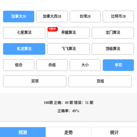
加拿大28
加拿大西28
台湾28
比特币28
七星算法
旱魃算法
龙门算法
虬龙算法
飞飞算法
顶级算法
组合
杀组
大小
单双
双项
双组
100期 正确：49 期 错误：51 期
正确率：49%
预测
走势
统计