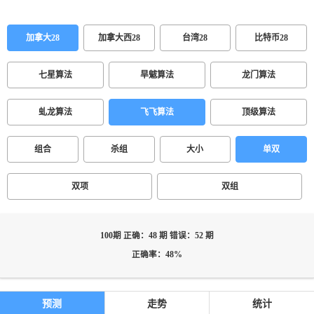
加拿大28
加拿大西28
台湾28
比特币28
七星算法
旱魃算法
龙门算法
虬龙算法
飞飞算法
顶级算法
组合
杀组
大小
单双
双项
双组
100期 正确：48 期 错误：52 期
正确率：48%
预测
走势
统计