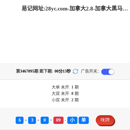
易记网址:28yc.com-加拿大2.8-加拿大黑马预测|PC28在线预测官网|pc加拿大预测开奖_极致火热优质的免费预测
第
3467095
期 距下期:
00
分
12
秒
广告开关：
大单
未开:
1
期
大双
未开:
8
期
小双
未开:
2
期
6
3
0
09
小
单
咪牌
+
+
=
-