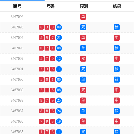
期号
号码
预测
结果
3467096
---
单
---
3467095
6
3
0
09
双
错
3467094
5
9
7
21
单
中
3467093
0
7
1
08
单
错
3467092
5
7
0
12
双
中
3467091
3
3
5
11
双
错
3467090
5
0
1
06
单
错
3467089
2
1
5
08
双
中
3467088
9
7
9
25
单
中
3467087
8
8
8
24
单
错
3467086
7
9
3
19
单
中
3467085
1
7
3
11
双
错