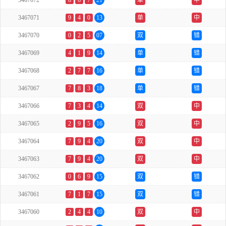
3467072
8
6
7
21
单
中
3467071
9
4
0
13
单
中
3467070
0
2
5
07
双
错
3467069
4
1
9
14
单
错
3467068
2
7
7
16
单
错
3467067
7
8
3
18
单
错
3467066
7
3
4
14
双
中
3467065
2
9
5
16
双
中
3467064
7
9
4
20
双
中
3467063
7
9
4
20
双
中
3467062
0
6
9
15
双
错
3467061
7
1
7
15
双
错
3467060
2
4
4
10
双
中