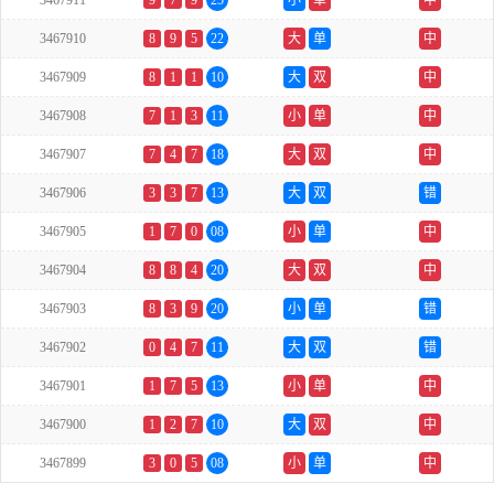
3467911
9
7
9
25
小
单
中
3467910
8
9
5
22
大
单
中
3467909
8
1
1
10
大
双
中
3467908
7
1
3
11
小
单
中
3467907
7
4
7
18
大
双
中
3467906
3
3
7
13
大
双
错
3467905
1
7
0
08
小
单
中
3467904
8
8
4
20
大
双
中
3467903
8
3
9
20
小
单
错
3467902
0
4
7
11
大
双
错
3467901
1
7
5
13
小
单
中
3467900
1
2
7
10
大
双
中
3467899
3
0
5
08
小
单
中