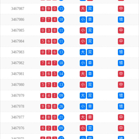
3467987
6
9
0
15
大
双
中
3467986
7
7
4
18
小
单
错
3467985
0
3
8
11
小
双
中
3467984
5
6
0
11
小
双
中
3467983
0
7
6
13
大
双
错
3467982
7
4
7
18
小
单
错
3467981
3
6
5
14
大
单
中
3467980
5
7
1
13
小
双
中
3467979
4
4
1
09
大
双
错
3467978
9
9
8
26
小
单
错
3467977
4
8
9
21
大
单
中
3467976
6
2
1
09
小
双
中