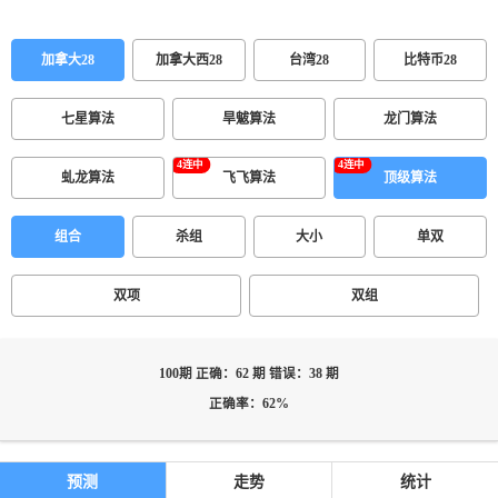
加拿大28
加拿大西28
台湾28
比特币28
七星算法
旱魃算法
龙门算法
虬龙算法
飞飞算法
顶级算法
组合
杀组
大小
单双
双项
双组
100期 正确：62 期 错误：38 期
正确率：62%
预测
走势
统计