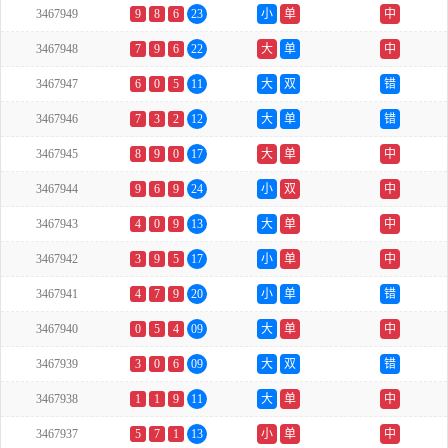
3467949
9
8
6
23
小
单
中
3467948
7
9
6
22
大
单
中
3467947
6
0
5
11
大
双
错
3467946
7
3
2
12
大
单
错
3467945
8
9
0
17
大
单
中
3467944
9
6
9
24
小
双
中
3467943
4
0
9
13
大
单
中
3467942
3
9
5
17
小
单
中
3467941
4
7
9
20
小
单
错
3467940
0
5
4
09
大
单
中
3467939
3
0
6
09
大
双
错
3467938
1
1
9
11
大
单
中
3467937
5
7
1
13
小
单
中