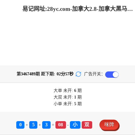
易记网址:28yc.com-加拿大2.8-加拿大黑马预测|PC28在线预测官网|pc加拿大预测开奖_极致火热优质的免费预测
第
3467489
期 距下期:
02
分
56
秒
广告开关：
大单
未开:
6
期
大双
未开:
1
期
小单
未开:
5
期
0
5
3
08
小
双
咪牌
+
+
=
-