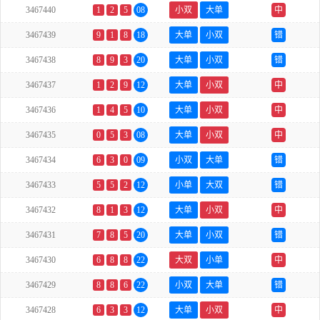
3467440
1
2
5
08
小双
大单
中
3467439
9
1
8
18
大单
小双
错
3467438
8
9
3
20
大单
小双
错
3467437
1
2
9
12
大单
小双
中
3467436
1
4
5
10
大单
小双
中
3467435
0
5
3
08
大单
小双
中
3467434
6
3
0
09
小双
大单
错
3467433
5
5
2
12
小单
大双
错
3467432
8
1
3
12
大单
小双
中
3467431
7
8
5
20
大单
小双
错
3467430
6
8
8
22
大双
小单
中
3467429
8
8
6
22
小双
大单
错
3467428
6
3
3
12
大单
小双
中