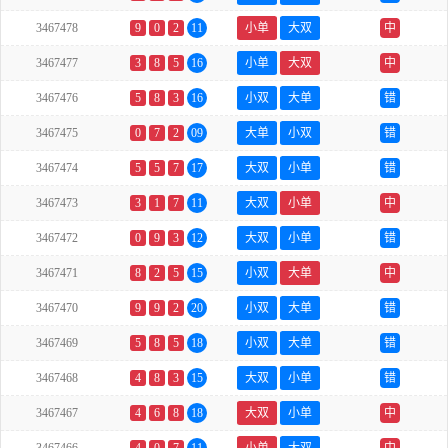
3467478
9
0
2
11
小单
大双
中
3467477
3
8
5
16
小单
大双
中
3467476
5
8
3
16
小双
大单
错
3467475
0
7
2
09
大单
小双
错
3467474
5
5
7
17
大双
小单
错
3467473
3
1
7
11
大双
小单
中
3467472
0
9
3
12
大双
小单
错
3467471
8
2
5
15
小双
大单
中
3467470
9
9
2
20
小双
大单
错
3467469
5
8
5
18
小双
大单
错
3467468
4
8
3
15
大双
小单
错
3467467
4
6
8
18
大双
小单
中