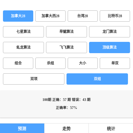
加拿大28
加拿大西28
台湾28
比特币28
七星算法
旱魃算法
龙门算法
虬龙算法
飞飞算法
顶级算法
组合
杀组
大小
单双
双项
双组
100期 正确：57 期 错误：43 期
正确率：57%
预测
走势
统计