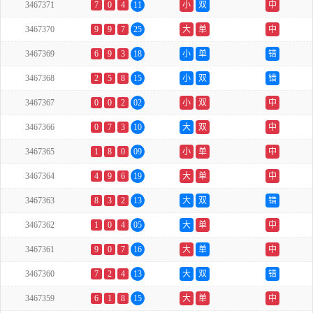
3467371
7
0
4
11
小
双
中
3467370
9
9
7
25
大
单
中
3467369
6
9
3
18
小
单
错
3467368
2
5
8
15
小
双
错
3467367
0
0
2
02
小
双
中
3467366
0
7
3
10
大
双
中
3467365
1
8
0
09
小
单
中
3467364
4
9
6
19
大
单
中
3467363
8
3
2
13
大
双
错
3467362
1
0
4
05
大
单
中
3467361
9
0
7
16
大
单
中
3467360
7
2
4
13
大
双
错
3467359
6
1
8
15
大
单
中