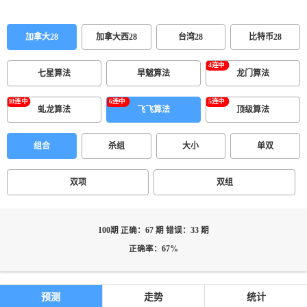
加拿大28
加拿大西28
台湾28
比特币28
七星算法
旱魃算法
龙门算法
虬龙算法
飞飞算法
顶级算法
组合
杀组
大小
单双
双项
双组
100期 正确：67 期 错误：33 期
正确率：67%
预测
走势
统计