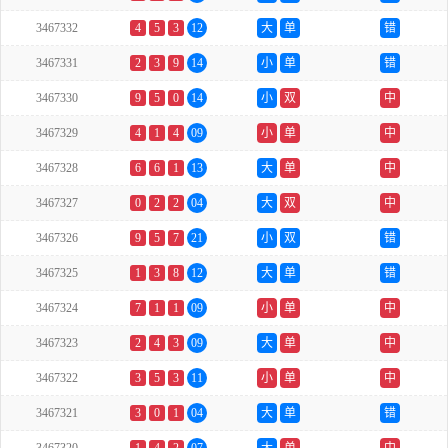
3467332
4
5
3
12
大
单
错
3467331
2
3
9
14
小
单
错
3467330
9
5
0
14
小
双
中
3467329
4
1
4
09
小
单
中
3467328
6
6
1
13
大
单
中
3467327
0
2
2
04
大
双
中
3467326
9
5
7
21
小
双
错
3467325
1
3
8
12
大
单
错
3467324
7
1
1
09
小
单
中
3467323
2
4
3
09
大
单
中
3467322
3
5
3
11
小
单
中
3467321
3
0
1
04
大
单
错