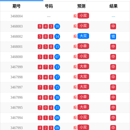
期号
号码
预测
结果
小双
3468004
---
殺
---
小双
3468003
9
4
3
16
殺
中
大双
3468002
5
8
1
14
殺
错
小单
3468001
2
5
8
15
殺
中
小双
3468000
5
1
1
07
殺
中
大单
3467999
4
7
2
13
殺
中
大双
3467998
5
4
8
17
殺
中
大双
3467997
7
1
7
15
殺
中
小单
3467996
4
8
4
16
殺
中
大单
3467995
7
0
4
11
殺
中
小双
3467994
3
1
5
09
殺
中
小双
3467993
4
2
3
09
殺
中