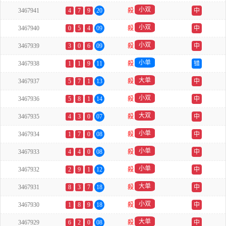
小双
3467941
4
7
9
20
殺
中
小双
3467940
0
5
4
09
殺
中
小双
3467939
3
0
6
09
殺
中
小单
3467938
1
1
9
11
殺
错
大单
3467937
5
7
1
13
殺
中
小双
3467936
5
8
1
14
殺
中
大双
3467935
4
3
0
07
殺
中
小单
3467934
1
7
0
08
殺
中
小单
3467933
4
4
0
08
殺
中
小单
3467932
2
9
1
12
殺
中
大单
3467931
8
3
7
18
殺
中
小双
3467930
1
8
9
18
殺
中
大单
3467929
6
2
0
08
殺
中