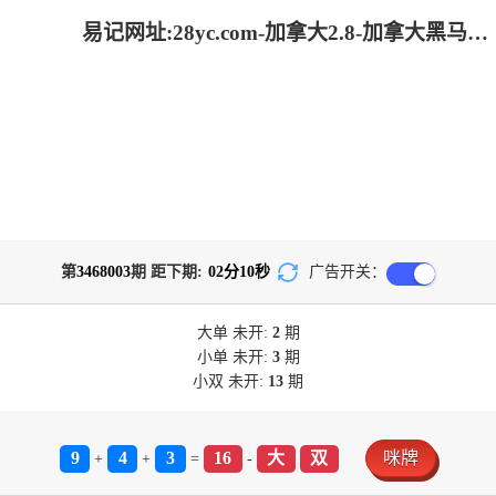
易记网址:28yc.com-加拿大2.8-加拿大黑马预测|PC28在线预测官网|pc加拿大预测开奖_极致火热优质的免费预测
第
3468003
期 距下期:
02
分
10
秒
广告开关：
大单
未开:
2
期
小单
未开:
3
期
小双
未开:
13
期
9
4
3
16
大
双
咪牌
+
+
=
-