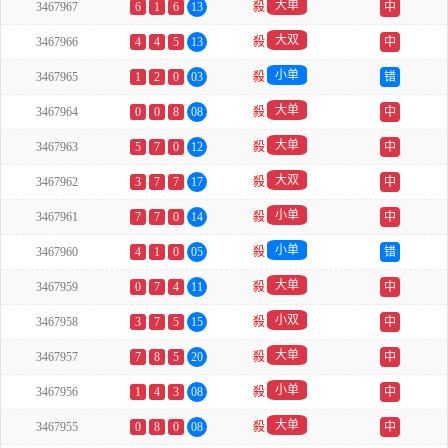
大单
3467967
6
1
6
13
殺
中
大双
3467966
4
4
5
13
殺
中
小单
3467965
1
2
0
03
殺
错
大单
3467964
0
0
8
08
殺
中
大单
3467963
5
7
0
12
殺
中
大双
3467962
3
7
7
17
殺
中
小单
3467961
7
7
0
14
殺
中
小单
3467960
4
1
0
05
殺
错
大单
3467959
0
7
4
11
殺
中
小双
3467958
3
7
5
15
殺
中
大单
3467957
7
8
5
20
殺
中
小单
3467956
1
4
3
08
殺
中
大单
3467955
0
8
0
08
殺
中