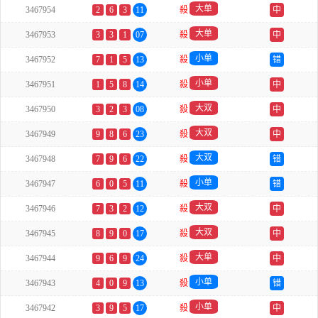
大单
3467954
2
6
3
11
殺
中
大单
3467953
3
3
1
07
殺
中
小单
3467952
7
1
5
13
殺
错
小单
3467951
1
5
8
14
殺
中
大双
3467950
3
2
3
08
殺
中
大双
3467949
9
8
6
23
殺
中
大双
3467948
7
9
6
22
殺
错
小单
3467947
6
0
5
11
殺
错
大双
3467946
7
3
2
12
殺
中
大双
3467945
8
9
0
17
殺
中
大单
3467944
9
6
9
24
殺
中
小单
3467943
4
0
9
13
殺
错
小单
3467942
3
9
5
17
殺
中