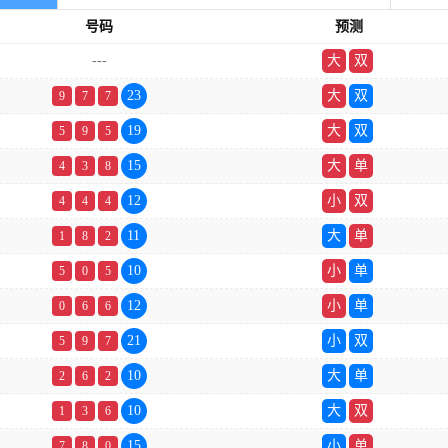
号码
预测
---
大
双
23
大
双
9
7
7
19
大
双
5
9
5
15
大
单
4
3
8
12
小
双
4
4
4
11
大
单
1
8
2
10
小
单
5
0
5
12
小
单
0
6
6
21
小
双
5
9
7
10
大
单
2
6
2
10
大
双
1
3
6
15
小
单
7
8
0