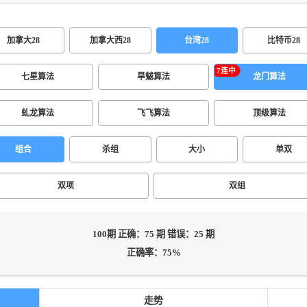
加拿大28
加拿大西28
台湾28
比特币28
七星算法
旱魃算法
龙门算法
虬龙算法
飞飞算法
顶级算法
组合
杀组
大小
单双
双项
双组
100期 正确：75 期 错误：25 期
正确率：75%
走势