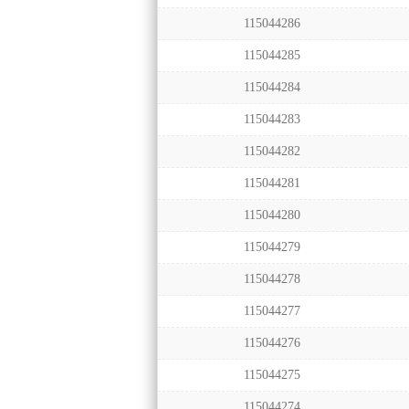
115044286
115044285
115044284
115044283
115044282
115044281
115044280
115044279
115044278
115044277
115044276
115044275
115044274