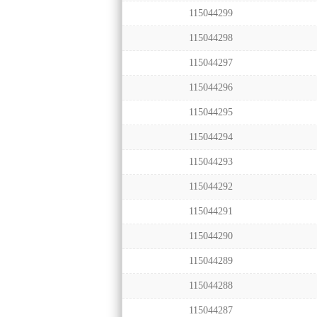
115044299
115044298
115044297
115044296
115044295
115044294
115044293
115044292
115044291
115044290
115044289
115044288
115044287