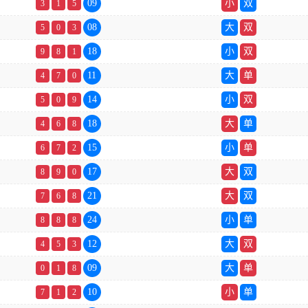
09
小
双
3
1
5
08
大
双
5
0
3
18
小
双
9
8
1
11
大
单
4
7
0
14
小
双
5
0
9
18
大
单
4
6
8
15
小
单
6
7
2
17
大
双
8
9
0
21
大
双
7
6
8
24
小
单
8
8
8
12
大
双
4
5
3
09
大
单
0
1
8
10
小
单
7
1
2