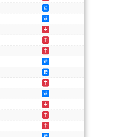
错
错
中
中
中
错
错
中
错
中
中
中
错