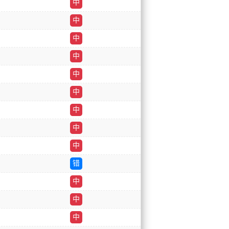
中
中
中
中
中
中
中
中
中
错
中
中
中