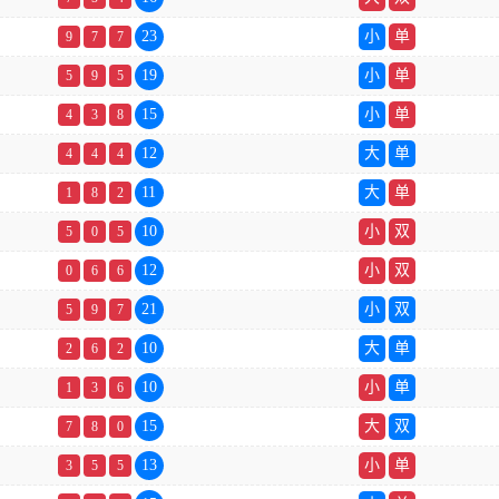
23
小
单
9
7
7
19
小
单
5
9
5
15
小
单
4
3
8
12
大
单
4
4
4
11
大
单
1
8
2
10
小
双
5
0
5
12
小
双
0
6
6
21
小
双
5
9
7
10
大
单
2
6
2
10
小
单
1
3
6
15
大
双
7
8
0
13
小
单
3
5
5