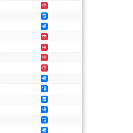
中
错
错
中
中
中
中
错
错
错
错
错
错