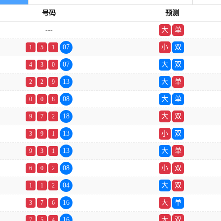
号码
预测
---
大
单
07
小
双
1
5
1
07
大
双
4
3
0
13
大
单
2
2
9
08
大
单
0
0
8
18
大
双
9
7
2
13
小
双
3
9
1
13
大
单
9
3
1
08
小
双
6
0
2
04
大
双
1
1
2
16
大
单
3
7
6
16
大
双
7
5
4