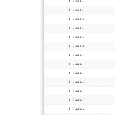
115044336
115044335
115044334
115044333
115044332
115044331
115044330
115044329
115044328
115044327
115044326
115044325
115044324