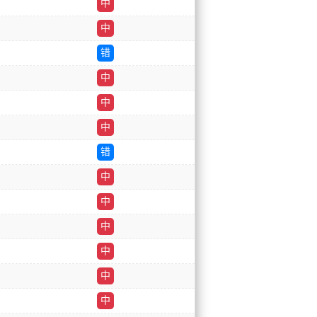
中
中
错
中
中
中
错
中
中
中
中
中
中