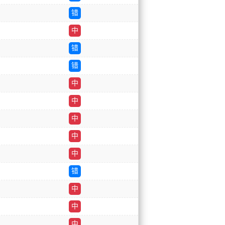
错
中
错
错
中
中
中
中
中
错
中
中
中