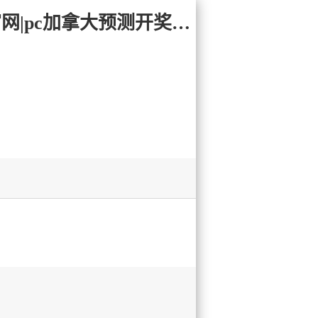
易记网址:28yc.com-加拿大2.8-加拿大黑马预测|PC28在线预测官网|pc加拿大预测开奖_极致火热优质的免费预测