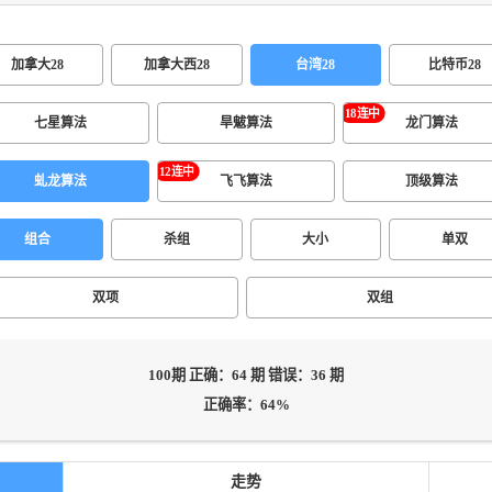
加拿大28
加拿大西28
台湾28
比特币28
七星算法
旱魃算法
龙门算法
虬龙算法
飞飞算法
顶级算法
组合
杀组
大小
单双
双项
双组
100期 正确：64 期 错误：36 期
正确率：64%
走势