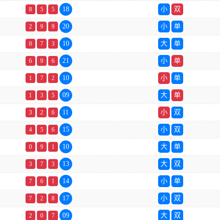
18
小
双
8
5
5
20
小
单
2
9
9
10
大
单
0
7
3
21
小
单
6
9
6
10
小
单
1
7
2
09
大
单
1
3
5
11
小
双
3
2
6
15
小
双
4
5
6
10
大
单
0
9
1
13
大
双
3
7
3
14
小
单
7
6
1
17
小
双
7
2
8
09
大
双
2
0
7