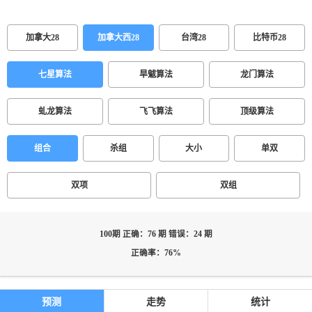
加拿大28
加拿大西28
台湾28
比特币28
七星算法
旱魃算法
龙门算法
虬龙算法
飞飞算法
顶级算法
组合
杀组
大小
单双
双项
双组
100期 正确：76 期 错误：24 期
正确率：76%
预测
走势
统计