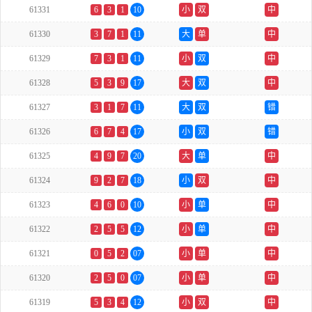
61331
6
3
1
10
小
双
中
61330
3
7
1
11
大
单
中
61329
7
3
1
11
小
双
中
61328
5
3
9
17
大
双
中
61327
3
1
7
11
大
双
错
61326
6
7
4
17
小
双
错
61325
4
9
7
20
大
单
中
61324
9
2
7
18
小
双
中
61323
4
6
0
10
小
单
中
61322
2
5
5
12
小
单
中
61321
0
5
2
07
小
单
中
61320
2
5
0
07
小
单
中
61319
5
3
4
12
小
双
中