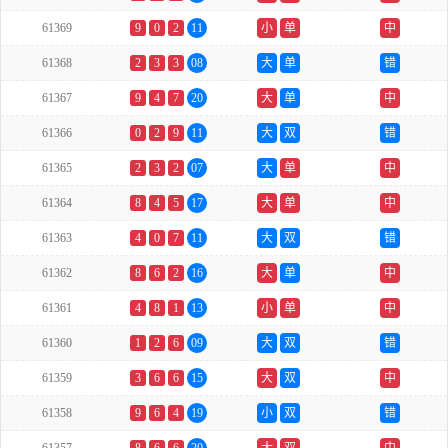
61369
9
0
2
11
小
单
中
61368
2
3
3
08
大
单
错
61367
9
4
7
20
大
单
中
61366
0
2
9
11
大
双
错
61365
2
3
2
07
大
单
中
61364
8
4
5
17
大
单
中
61363
4
0
7
11
大
双
错
61362
8
6
2
16
大
单
中
61361
4
8
1
13
小
单
中
61360
1
2
6
09
大
双
错
61359
3
6
6
15
大
双
中
61358
9
6
4
19
小
双
错