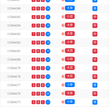
115044187
9
1
9
19
殺
错
大单
115044186
9
5
5
19
殺
错
小双
115044185
4
7
0
11
殺
中
大单
115044184
2
3
5
10
殺
中
大单
115044183
7
5
6
18
殺
中
小单
115044182
5
9
4
18
殺
中
大双
115044181
9
6
4
19
殺
中
小双
115044180
4
9
1
14
殺
中
大双
115044179
8
2
5
15
殺
中
大双
115044178
2
2
9
13
殺
中
小单
115044177
4
1
8
13
殺
错
大单
115044176
6
3
0
09
殺
中
小单
115044175
4
8
1
13
殺
错