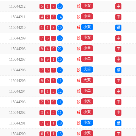
小双
115044212
5
1
7
13
殺
中
小单
115044211
4
2
8
14
殺
中
小双
115044210
1
1
8
10
殺
错
小双
115044209
7
5
3
15
殺
中
小单
115044208
9
4
9
22
殺
中
小单
115044207
6
9
1
16
殺
中
大单
115044206
7
5
5
17
殺
错
大双
115044205
9
0
2
11
殺
中
小单
115044204
8
1
3
12
殺
中
小双
115044203
2
0
9
11
殺
中
小双
115044202
3
3
5
11
殺
中
小双
115044201
7
2
1
10
殺
错
小双
115044200
6
6
1
13
殺
中