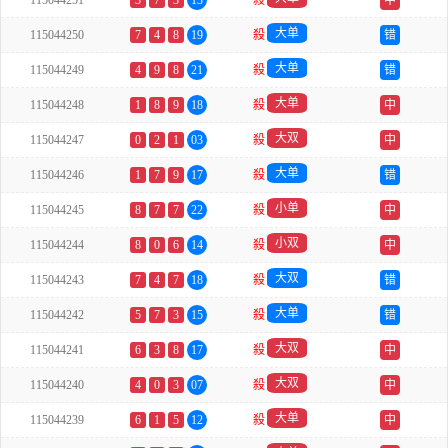
115044251
3
7
3
13
殺
中
大单
115044250
7
4
8
19
殺
错
大单
115044249
4
9
8
21
殺
错
大单
115044248
1
8
9
18
殺
中
大双
115044247
0
2
1
03
殺
中
大单
115044246
1
7
9
17
殺
错
小单
115044245
8
7
7
22
殺
中
小双
115044244
8
0
6
14
殺
中
大双
115044243
7
4
7
18
殺
错
大单
115044242
5
7
3
15
殺
错
大双
115044241
6
3
8
17
殺
中
大双
115044240
4
0
3
07
殺
中
大单
115044239
6
1
5
12
殺
中