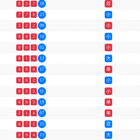
10
双
0
3
7
23
小
7
7
9
09
小
5
2
2
14
小
8
4
2
02
小
0
0
2
13
大
8
1
4
17
单
4
9
4
17
小
9
6
2
11
小
6
3
2
19
单
6
8
5
07
单
2
1
4
15
双
6
7
2
13
大
0
9
4