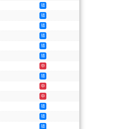
错
错
错
错
错
错
中
错
中
中
错
错
错