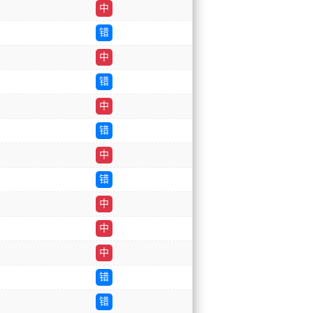
中
错
中
错
中
错
中
错
中
中
中
错
错