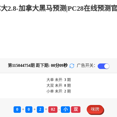
第
115044754
期 距下期:
00
分
09
秒
广告开关：
大单
未开:
3
期
大双
未开:
8
期
小单
未开:
2
期
0
+
0
+
2
=
02
-
小
双
咪牌