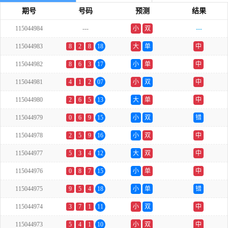
期号
号码
预测
结果
115044984
---
小
双
---
115044983
8
2
8
18
大
单
中
115044982
8
6
3
17
小
单
中
115044981
4
1
2
07
小
双
中
115044980
2
6
5
13
大
单
中
115044979
0
6
9
15
小
双
错
115044978
2
5
9
16
小
双
中
115044977
5
3
4
12
大
双
中
115044976
0
8
7
15
小
单
中
115044975
9
5
4
18
小
单
错
115044974
3
7
1
11
小
双
中
115044973
5
4
1
10
小
双
中