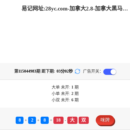
易记网址:28yc.com-加拿大2.8-加拿大黑马预测|PC28在线预测官网|pc加拿大预测开奖_极致火热优质的免费预测
第
115044983
期 距下期:
03
分
02
秒
广告开关：
大单
未开:
1
期
小单
未开:
2
期
小双
未开:
6
期
8
2
8
18
大
双
咪牌
+
+
=
-