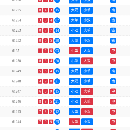
61256
8
5
9
22
大单
小双
错
61255
8
4
3
15
大双
小单
错
61254
3
0
4
07
大单
小双
错
61253
0
7
7
14
小双
大单
错
61252
9
6
5
20
大单
小双
错
61251
1
2
0
03
小单
大双
中
61250
8
8
4
20
小单
大双
中
61249
5
6
4
15
大双
小单
错
61248
4
9
8
21
大双
小单
错
61247
6
0
9
15
小双
大单
中
61246
8
8
5
21
小双
大单
中
61245
7
3
2
12
大单
小双
中
61244
7
9
9
25
大单
小双
中