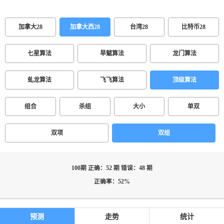
加拿大28
加拿大西28
台湾28
比特币28
七星算法
旱魃算法
龙门算法
虬龙算法
飞飞算法
顶级算法
组合
杀组
大小
单双
双项
双组
100期 正确：52 期 错误：48 期
正确率：52%
预测
走势
统计