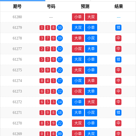
期号
号码
预测
结果
61280
---
小单
大双
---
61279
1
1
8
10
大双
小单
错
61278
3
7
9
19
大单
小双
中
61277
2
7
3
12
小双
大单
中
61276
5
3
9
17
大双
小单
错
61275
5
9
8
22
大双
小单
中
61274
8
4
5
17
小双
大单
中
61273
6
3
3
12
小双
大单
中
61272
6
5
3
14
小单
大双
中
61271
1
9
8
18
大单
小双
错
61270
8
5
9
22
大双
小单
中
61269
0
1
8
09
小单
大双
中