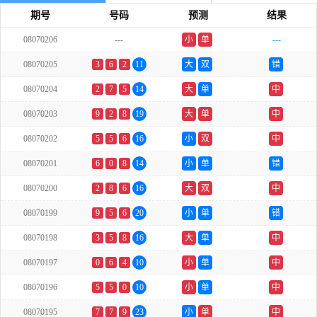
期号
号码
预测
结果
08070206
---
小
单
---
08070205
3
6
2
11
大
双
错
08070204
2
7
5
14
大
单
中
08070203
9
2
8
19
大
单
中
08070202
5
5
6
16
小
双
中
08070201
6
0
8
14
小
单
错
08070200
2
8
6
16
大
双
中
08070199
9
5
6
20
小
单
错
08070198
3
5
8
16
大
单
中
08070197
0
6
4
10
小
单
中
08070196
5
5
0
10
小
单
中
08070195
7
7
9
23
小
单
中