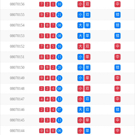
08070156
7
2
1
10
小
双
中
08070155
9
7
5
21
小
双
错
08070154
1
0
7
08
大
单
错
08070153
3
1
4
08
大
单
错
08070152
7
4
5
16
大
双
中
08070151
8
5
2
15
小
单
中
08070150
9
9
2
20
小
单
错
08070149
9
4
8
21
小
单
中
08070148
2
2
4
08
小
双
中
08070147
4
4
5
13
小
双
中
08070146
2
1
4
07
大
双
错
08070145
7
3
3
13
小
单
中
08070144
0
6
0
06
小
单
中