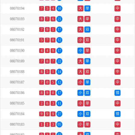
08070194
7
5
4
16
大
单
中
08070193
8
7
6
21
大
单
中
08070192
7
9
1
17
大
双
中
08070191
5
7
0
12
小
双
中
08070190
4
4
9
17
小
单
中
08070189
7
8
7
22
大
单
中
08070188
8
5
1
14
大
双
中
08070187
7
0
5
12
小
单
中
08070186
8
9
0
17
小
双
错
08070185
2
6
3
11
小
单
中
08070184
9
9
9
27
小
双
错
08070183
1
1
3
05
小
单
中