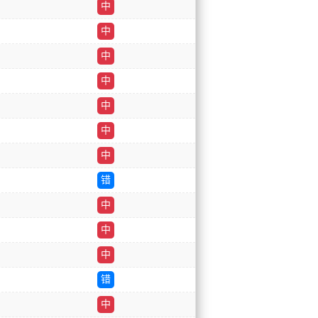
中
中
中
中
中
中
中
错
中
中
中
错
中