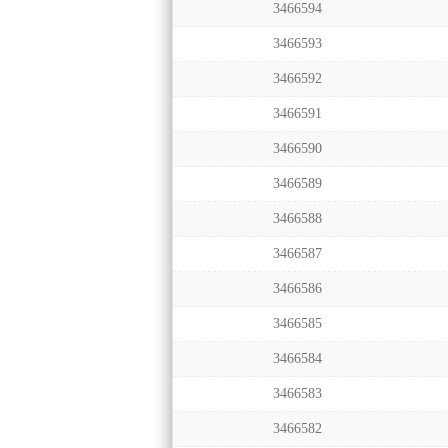
3466594
3466593
3466592
3466591
3466590
3466589
3466588
3466587
3466586
3466585
3466584
3466583
3466582