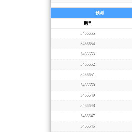
预测
期号
3466655
3466654
3466653
3466652
3466651
3466650
3466649
3466648
3466647
3466646