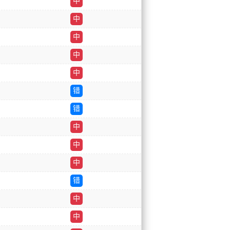
中
中
中
中
中
错
错
中
中
中
错
中
中