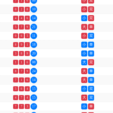
08
小
双
7
1
0
10
小
双
0
2
8
14
小
双
4
4
6
21
大
单
5
7
9
11
小
双
0
6
5
18
小
单
8
9
1
20
小
单
3
8
9
08
大
双
1
1
6
24
大
单
8
7
9
14
大
单
7
1
6
15
小
双
5
6
4
15
大
双
4
7
4
17
小
单
7
7
3