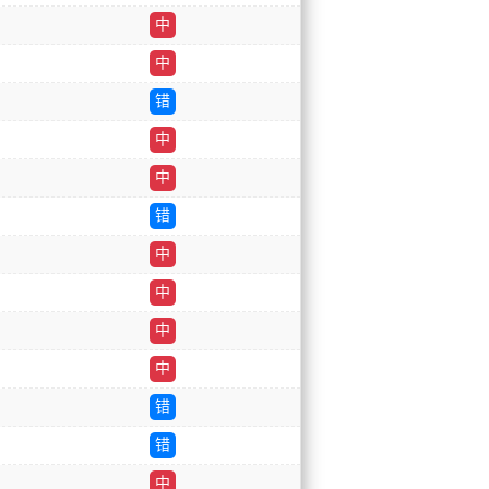
中
中
错
中
中
错
中
中
中
中
错
错
中