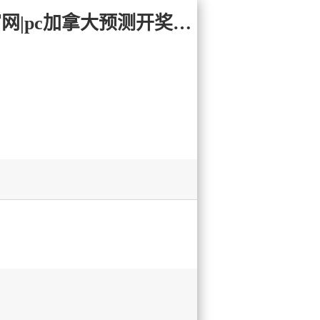
易记网址:28yc.com-加拿大2.8-加拿大黑马预测|PC28在线预测官网|pc加拿大预测开奖_极致火热优质的免费预测