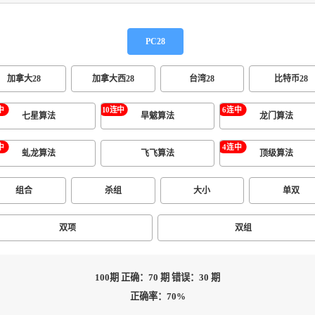
PC28
加拿大28
加拿大西28
台湾28
比特币28
七星算法
旱魃算法
龙门算法
虬龙算法
飞飞算法
顶级算法
组合
杀组
大小
单双
双项
双组
100期 正确：70 期 错误：30 期
正确率：70%