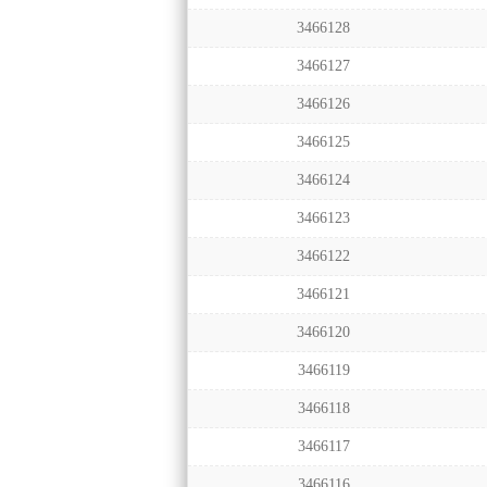
3466128
3466127
3466126
3466125
3466124
3466123
3466122
3466121
3466120
3466119
3466118
3466117
3466116