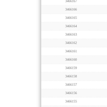
3466167
3466166
3466165
3466164
3466163
3466162
3466161
3466160
3466159
3466158
3466157
3466156
3466155