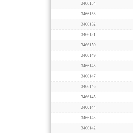
3466154
3466153
3466152
3466151
3466150
3466149
3466148
3466147
3466146
3466145
3466144
3466143
3466142