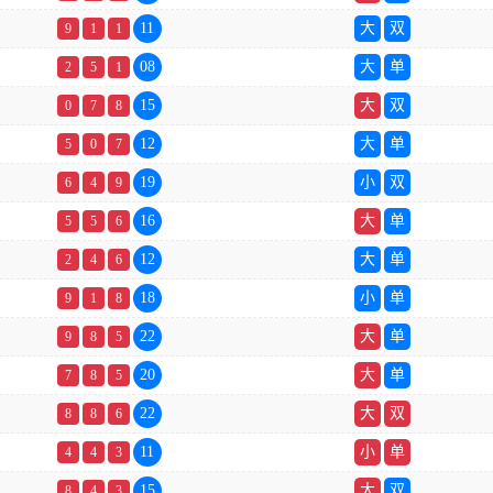
11
大
双
9
1
1
08
大
单
2
5
1
15
大
双
0
7
8
12
大
单
5
0
7
19
小
双
6
4
9
16
大
单
5
5
6
12
大
单
2
4
6
18
小
单
9
1
8
22
大
单
9
8
5
20
大
单
7
8
5
22
大
双
8
8
6
11
小
单
4
4
3
15
大
双
8
4
3