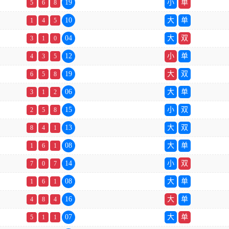
19
小
单
5
6
8
10
大
单
1
4
5
04
大
双
3
1
0
12
小
单
4
3
5
19
大
双
6
5
8
06
大
单
3
1
2
15
小
双
2
5
8
13
大
双
8
4
1
08
大
单
1
6
1
14
小
双
7
0
7
08
大
单
1
6
1
16
大
单
4
8
4
07
大
单
5
1
1