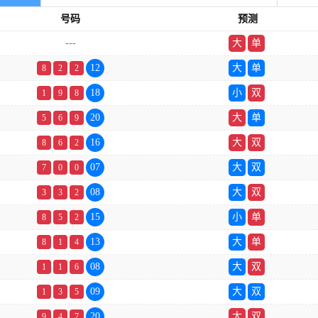
号码
预测
---
大
单
12
大
单
8
2
2
18
小
双
1
9
8
20
大
单
5
6
9
16
大
双
8
6
2
07
大
双
7
0
0
08
大
双
3
3
2
15
小
单
8
5
2
13
大
单
8
1
4
08
大
双
1
1
6
09
大
双
1
3
5
20
大
双
9
4
7